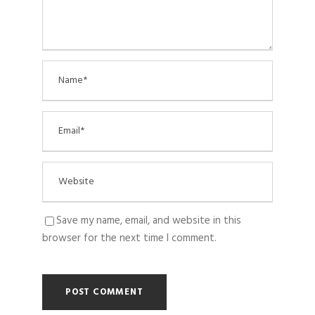
Save my name, email, and website in this
browser for the next time I comment.