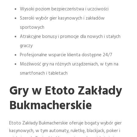
Wysoki poziom bezpieczeństwa i uczciwości
Szeroki wybór gier kasynowych i zakładów
sportowych
Atrakcyjne bonusy i promocje dla nowych i stałych
graczy
Profesjonalne wsparcie klienta dostępne 24/7
Możliwość gry na różnych urządzeniach, w tym na
smartfonach i tabletach
Gry w Etoto Zakłady
Bukmacherskie
Etoto Zakłady Bukmacherskie oferuje bogaty wybór gier
kasynowych, w tym automaty, ruletkę, blackjack, poker i