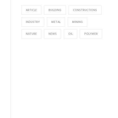
ARTICLE
BUILDING
CONSTRUCTIONS
INDUSTRY
METAL
MINING
NATURE
NEWS
OIL
POLYMER