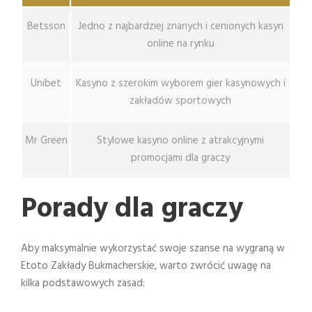
Betsson
Jedno z najbardziej znanych i cenionych kasyn
online na rynku
Unibet
Kasyno z szerokim wyborem gier kasynowych i
zakładów sportowych
Mr Green
Stylowe kasyno online z atrakcyjnymi
promocjami dla graczy
Porady dla graczy
Aby maksymalnie wykorzystać swoje szanse na wygraną w
Etoto Zakłady Bukmacherskie, warto zwrócić uwagę na
kilka podstawowych zasad: