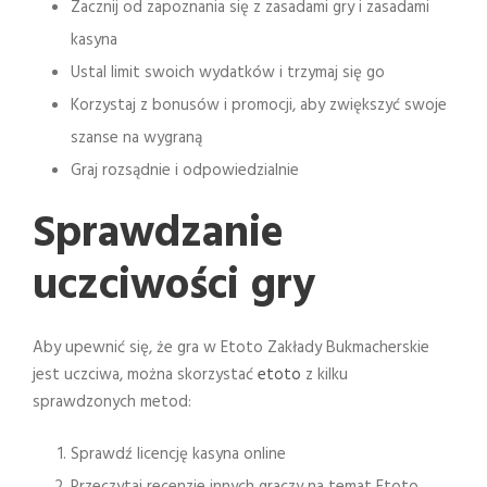
Zacznij od zapoznania się z zasadami gry i zasadami
kasyna
Ustal limit swoich wydatków i trzymaj się go
Korzystaj z bonusów i promocji, aby zwiększyć swoje
szanse na wygraną
Graj rozsądnie i odpowiedzialnie
Sprawdzanie
uczciwości gry
Aby upewnić się, że gra w Etoto Zakłady Bukmacherskie
jest uczciwa, można skorzystać
etoto
z kilku
sprawdzonych metod:
Sprawdź licencję kasyna online